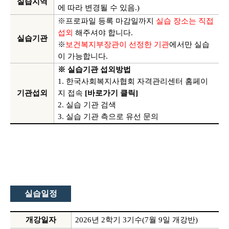
실습지역
에 따라 변경될 수 있음
.)
※프로파일 등록 마감일까지
실습 장소는 직접
섭외
해주셔야 합니다
.
실습기관
※
보건복지부장관이 선정한 기관
에서만 실습
이 가능합니다
.
※ 실습기관 섭외방법
1.
한국사회복지사협회 자격관리센터 홈페이
기관섭외
지 접속
[
바로가기 클릭
]
2.
실습 기관 검색
3.
실습 기관 측으로 유선 문의
실습일정
개강일자
2026
년
2
학기
3
기수
(7
월
9
일 개강반
)