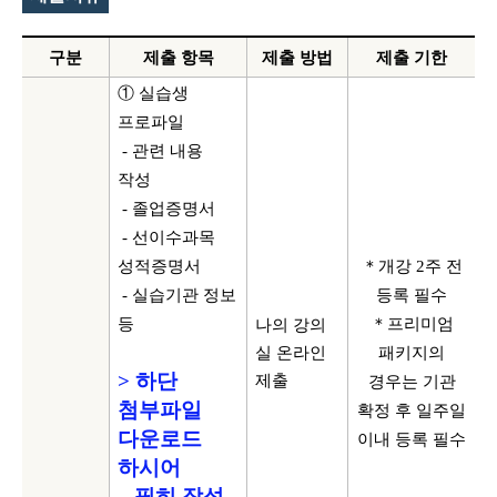
구분
제출 항목
제출 방법
제출 기한
① 실습생
프로파일
-
관련 내용
작성
-
졸업증명서
-
선이수과목
성적증명서
＊개강
2
주 전
-
실습기관 정보
등록 필수
등
＊프리미엄
나의 강의
실 온라인
패키지의
>
하단
제출
경우는 기관
첨부파일
확정 후 일주일
다운로드
이내 등록 필수
하시어
필히 작성