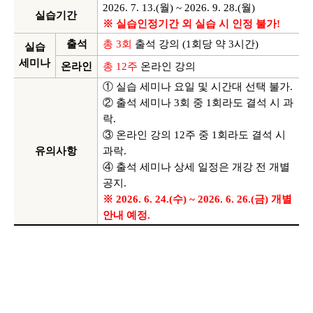
2026. 7. 13.(
월
) ~ 2026. 9. 28.(
월
)
실습기간
※ 실습인정기간 외 실습 시 인정 불가
!
출석
총
3
회
출석 강의
(1
회당 약
3
시간
)
실습
세미나
온라인
총
12
주
온라인 강의
① 실습 세미나 요일 및 시간대 선택 불가
.
② 출석 세미나
3
회 중
1
회라도 결석 시 과
락
.
③ 온라인 강의
12
주 중
1
회라도 결석 시
유의사항
과락
.
④ 출석 세미나 상세 일정은 개강 전 개별
공지
.
※
2026. 6. 24.(
수
) ~ 2026. 6. 26.(금
)
개별
안내 예정
.