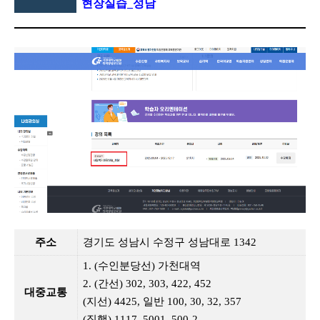
현장실습
_
성남
주소
경기도 성남시 수정구 성남대로
1342
1. (
수인분당선
)
가천대역
2. (
간선
) 302, 303, 422, 452
대중교통
(
지선
) 4425,
일반
100, 30, 32, 357
(
직행
) 1117, 5001, 500-2