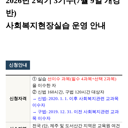
2026
년
2
학기
3
기수
(7
월
9
일 개강
반
)
사회복지현장실습 운영 안내
신청안내
① 실습
선이수 과목
(
필수
4
과목
+
선택
2
과목
)
을 이수한 자
② 신법
160
시간
,
구법
120
시간 대상자
신청자격
→ 신법
: 2020. 1. 1.
이후 사회복지관련 교과목
이수자
→ 구법
: 2019. 12. 31.
이전 사회복지관련 교과
목 이수자
전국
(
단
,
제주 및 도서산간 지역은 교육원 여건