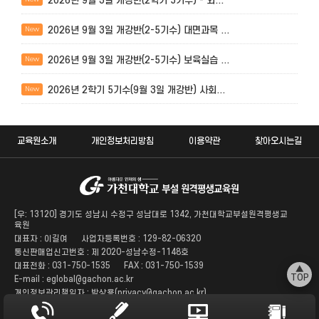
2026년 9월 3일 개강반(2학기 5기수) - 외...
2026년 9월 3일 개강반(2-5기수) 대면과목 ...
New
2026년 9월 3일 개강반(2-5기수) 보육실습 ...
New
2026년 2학기 5기수(9월 3일 개강반) 사회...
New
교육원소개
개인정보처리방침
이용약관
찾아오시는길
[우: 13120] 경기도 성남시 수정구 성남대로 1342, 가천대학교부설원격평생교
육원
대표자 : 이길여
사업자등록번호 : 129-82-06320
통신판매업신고번호 : 제 2020-성남수정-1148호
대표전화 : 031-750-1535
FAX : 031-750-1539
▲
TOP
E-mail : eglobal@gachon.ac.kr
개인정보관리책임자 : 박상용(privacy@gachon.ac.kr)
ⓒ 2021 Gachon University. All Rights Reserved